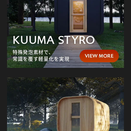
KUUMA STYRO
特殊発泡素材で、
VIEW MORE
VIEW MORE
常識を覆す軽量化を実現