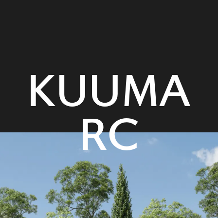
K
U
U
M
A
R
C