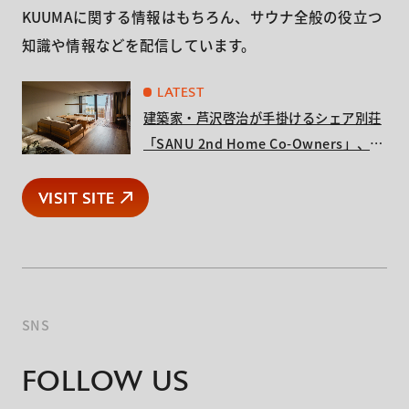
KUUMAに関する情報はもちろん、サウナ全般の役立つ
知識や情報などを配信しています。
LATEST
建築家・芦沢啓治が手掛けるシェア別荘
「SANU 2nd Home Co-Owners」、新
拠点「RAY 館山」が販売開始
VISIT SITE
VISIT SITE
SNS
FOLLOW US