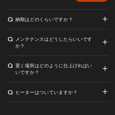
納期はどのくらいですか？
通常、発注から 2ヶ月程度頂いております。
メンテナンスはどうしたらいいです
長期休暇などで変動する場合がございます。
か？
最新の納期についてはお問い合わせくださ
い。
コンクリートのため特にメンテンナスは必要
置く場所はどのように仕上げればい
ありませんが、汚れが気になる場合はブラシ
いですか？
で擦る事で綺麗になります。木製部分につい
ては経年変化で変色・変形が生じます。ご理
サウナの重量が6.5トン(6500kg)あります。車
ヒーターはついていますか？
解の上、ご検討ください。 内部は使用後に汗
3台ほどの重量がありますので、地盤の安定し
や水分を拭き取ることと、サウナストーブに
た地面に直接設置、もしくは鉄筋の入ったコ
ヒーターは別途となりますが、ヒーター（電
大量の水をかけすぎないことで、特殊なメン
ンクリートの路盤に設置をお願いします。構
気・薪）のご提案も可能です。お気軽にお声